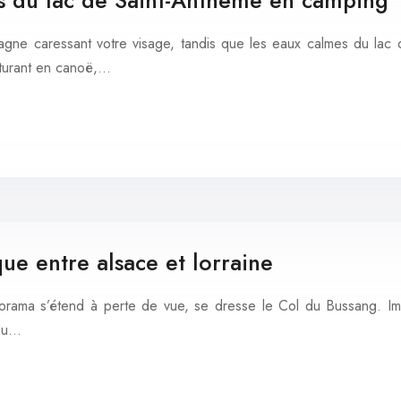
es du lac de Saint-Anthème en camping
montagne caressant votre visage, tandis que les eaux calmes du la
nturant en canoë,…
ue entre alsace et lorraine
norama s’étend à perte de vue, se dresse le Col du Bussang. Ima
 du…