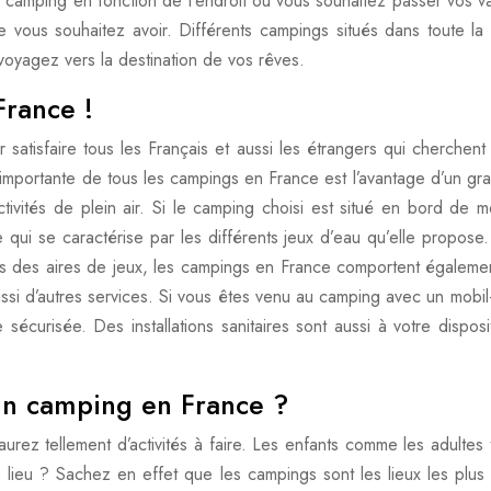
e camping en fonction de l’endroit où vous souhaitez passer vos 
e vous souhaitez avoir. Différents campings situés dans toute la
oyagez vers la destination de vos rêves.
France !
r satisfaire tous les Français et aussi les étrangers qui cherch
us importante de tous les campings en France est l’avantage d’un g
ivités de plein air. Si le camping choisi est situé en bord de m
 qui se caractérise par les différents jeux d’eau qu’elle propos
 des aires de jeux, les campings en France comportent égaleme
aussi d’autres services. Si vous êtes venu au camping avec un mobi
sécurisée. Des installations sanitaires sont aussi à votre dispo
s un camping en France ?
rez tellement d’activités à faire. Les enfants comme les adultes
le lieu ? Sachez en effet que les campings sont les lieux les pl