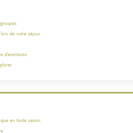
s groupes
lors de votre séjour
ée d’aventures
plorer
sque en toute saison
re