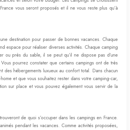
vacances et selon votre budget. Les campings se choisissent
 France vous seront proposés et il ne vous reste plus qu’à
ent une destination pour passer de bonnes vacances. Chaque
rand espace pour réaliser diverses activités. Chaque camping
er ou près du sable, il se peut qu’il ne dispose pas d’une
e. Vous pourrez constater que certains campings ont de très
nt des hébergements luxueux au confort total. Dans chacun
l-home et que vous souhaitez rester dans votre camping-car,
sition sur place et vous pouvez également vous servir de la
 trouveront de quoi s’occuper dans les campings en France.
us animés pendant les vacances. Comme activités proposées,