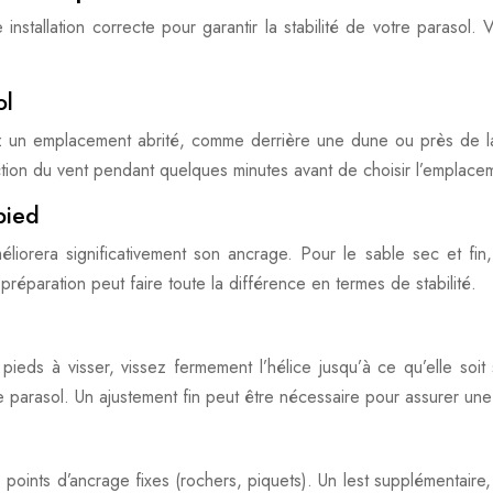
nstallation correcte pour garantir la stabilité de votre parasol. 
ol
z un emplacement abrité, comme derrière une dune ou près de la
rection du vent pendant quelques minutes avant de choisir l’emplace
pied
méliorera significativement son ancrage. Pour le sable sec et fi
 préparation peut faire toute la différence en termes de stabilité.
s pieds à visser, vissez fermement l’hélice jusqu’à ce qu’elle soi
 le parasol. Un ajustement fin peut être nécessaire pour assurer une
es points d’ancrage fixes (rochers, piquets). Un lest supplémentair