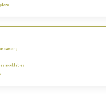
plorer
 en camping
es inoubliables
s